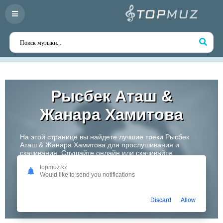
Рысбек Аташ &
Жанара Хамитова
На этой странице вы найдете лучшие треки Рысбек
Аташ & Жанара Хамитова для прослушивания и
скачивания. Слушайте онлайн или скачивайте
любимые композиции в высоком качестве. Откройте
topmuz.kz
для себя творчество одного из самых перспективных
Would like to send you notifications
артистов Казахстана!
Слушать
Discard
Allow