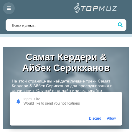
Самат Кердери &
Айбек Серикxанов
На этой странице вы найдете лучшие треки Самат
Кердери & Айбек Серикxанов для прослушивания и
скачивания. Слушайте онлайн или скачивайте
любимые композиции в высоком качестве. Откройте
topmuz.kz
для себя творчество одного из самых перспективных
Would like to send you notifications
артистов Казахстана!
Слушать
Discard
Allow