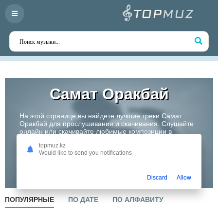
Самат Оракбай
На этой странице вы найдете лучшие треки Самат
Оракбай для прослушивания и скачивания. Слушайте
онлайн или скачивайте любимые композиции в
высоком качестве. Откройте для себя творчество
topmuz.kz
одного из самых перспективных артистов Казахстана!
Would like to send you notifications
Слушать
Discard
Allow
ПОПУЛЯРНЫЕ
ПО ДАТЕ
ПО АЛФАВИТУ