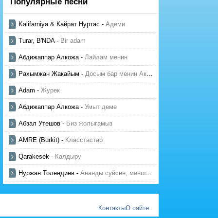
Популярные песни
Kalifarniya & Кайрат Нуртас
-
Адеми
Turar, B'NDA
-
Bir adam
Абдижаппар Алкожа
-
Лайлам менин
Рахымжан Жакайым
-
Досым бар менин Актауда
Adam
-
Журек
Абдижаппар Алкожа
-
Умыт деме
Абзал Утешов
-
Биз жолыгамыз
AMRE (Burkit)
-
Класстастар
Qarakesek
-
Калдыру
Нуржан Толендиев
-
Ананды суйсен, менше суй
Контакты
О сайте