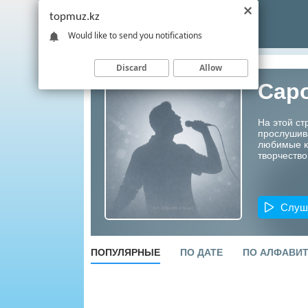
topmuz.kz
Would like to send you notifications
Discard
Allow
Сар
На этой ст
прослушив
любимые ко
творчество
Слуш
ПОПУЛЯРНЫЕ
ПО ДАТЕ
ПО АЛФАВИ