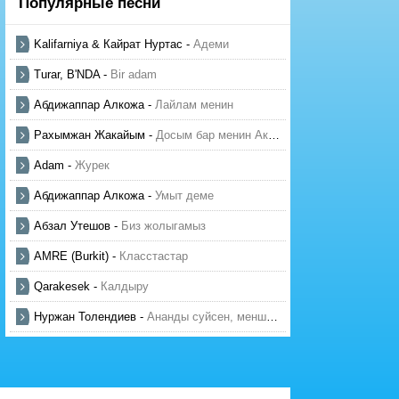
Популярные песни
Kalifarniya & Кайрат Нуртас
-
Адеми
Turar, B'NDA
-
Bir adam
Абдижаппар Алкожа
-
Лайлам менин
Рахымжан Жакайым
-
Досым бар менин Актауда
Adam
-
Журек
Абдижаппар Алкожа
-
Умыт деме
Абзал Утешов
-
Биз жолыгамыз
AMRE (Burkit)
-
Класстастар
Qarakesek
-
Калдыру
Нуржан Толендиев
-
Ананды суйсен, менше суй