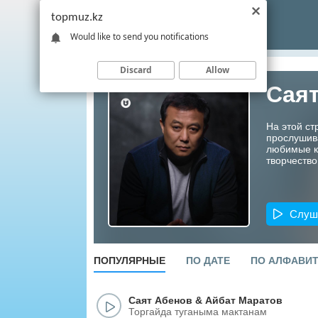
topmuz.kz
Would like to send you notifications
Discard
Allow
Сая
На этой ст
прослушив
любимые ко
творчество
Слуш
ПОПУЛЯРНЫЕ
ПО ДАТЕ
ПО АЛФАВИ
Саят Абенов
&
Айбат Маратов
Торгайда туганыма мактанам