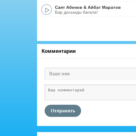
Саят Абенов
&
Айбат Маратов
Бар досынды багала!
Комментарии
Отправить