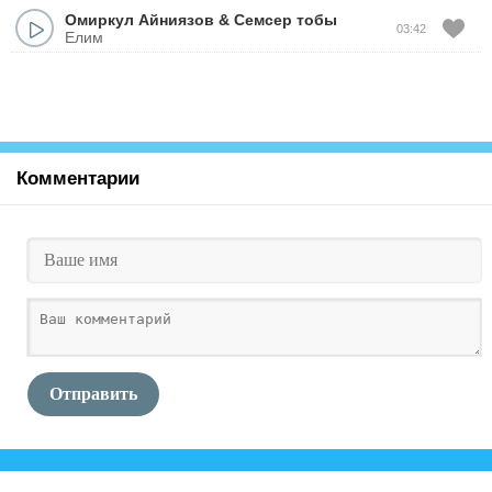
Омиркул Айниязов
&
Семсер тобы
03:42
Елим
Комментарии
Отправить