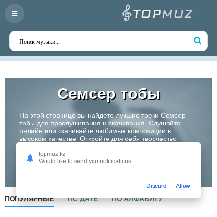
Семсер тобы
На этой странице вы найдете лучшие треки Семсер
тобы для прослушивания и скачивания. Слушайте
онлайн или скачивайте любимые композиции в
высоком качестве. Откройте для себя творчество
одного из самых перспективных артистов Казахстана!
topmuz.kz
Would like to send you notifications
Слушать
Discard
Allow
ПОПУЛЯРНЫЕ
ПО ДАТЕ
ПО АЛФАВИТУ