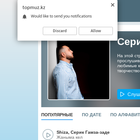
topmuz.kz
Would like to send you notifications
Discard
Allow
Сери
На этой ст
прослушив
любимые ко
творчество
Слуш
ПОПУЛЯРНЫЕ
ПО ДАТЕ
ПО АЛФАВИ
Shiza
,
Серик Гамза-заде
Жаныма кел