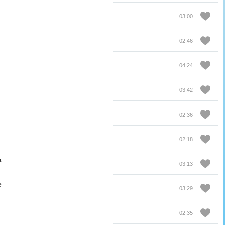
03:00
02:46
04:24
03:42
02:36
02:18
а
03:13
е
03:29
02:35