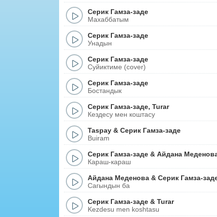
Серик Гамза-заде
Махаббатым
Серик Гамза-заде
Унадын
Серик Гамза-заде
Суйиктиме (cover)
Серик Гамза-заде
Бостандык
Серик Гамза-заде
,
Turar
Кездесу мен коштасу
Taspay
&
Серик Гамза-заде
Buiram
Серик Гамза-заде
&
Айдана Меденов
Караш-караш
Айдана Меденова
&
Серик Гамза-зад
Сагындын ба
Серик Гамза-заде
&
Turar
Kezdesu men koshtasu