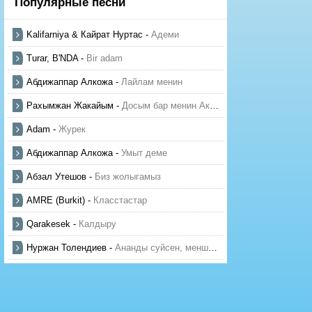
Популярные песни
Kalifarniya & Кайрат Нуртас
-
Адеми
Turar, B'NDA
-
Bir adam
Абдижаппар Алкожа
-
Лайлам менин
Рахымжан Жакайым
-
Досым бар менин Актауда
Adam
-
Журек
Абдижаппар Алкожа
-
Умыт деме
Абзал Утешов
-
Биз жолыгамыз
AMRE (Burkit)
-
Класстастар
Qarakesek
-
Калдыру
Нуржан Толендиев
-
Ананды суйсен, менше суй