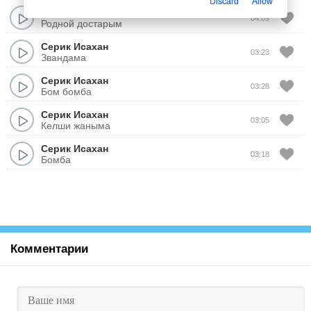
Discard
Allow
Серик Исахан
04:09
Родной достарым
Серик Исахан
03:23
Звандама
Серик Исахан
03:28
Бом бомба
Серик Исахан
03:05
Келши жаныма
Серик Исахан
03:18
Бомба
Комментарии