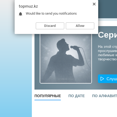
topmuz.kz
Would like to send you notifications
Discard
Allow
Сер
На этой ст
прослушив
любимые ко
творчество
Слуш
ПОПУЛЯРНЫЕ
ПО ДАТЕ
ПО АЛФАВИ