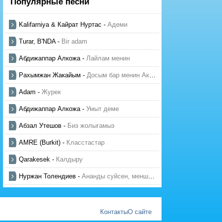
Популярные песни
Kalifarniya & Кайрат Нуртас
-
Адеми
Turar, B'NDA
-
Bir adam
Абдижаппар Алкожа
-
Лайлам менин
Рахымжан Жакайым
-
Досым бар менин Актауда
Adam
-
Журек
Абдижаппар Алкожа
-
Умыт деме
Абзал Утешов
-
Биз жолыгамыз
AMRE (Burkit)
-
Класстастар
Qarakesek
-
Калдыру
Нуржан Толендиев
-
Ананды суйсен, менше суй
Контакты
О сайте