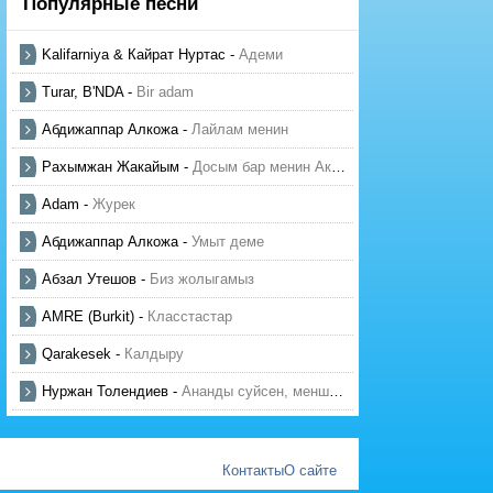
Популярные песни
Kalifarniya & Кайрат Нуртас
-
Адеми
Turar, B'NDA
-
Bir adam
Абдижаппар Алкожа
-
Лайлам менин
Рахымжан Жакайым
-
Досым бар менин Актауда
Adam
-
Журек
Абдижаппар Алкожа
-
Умыт деме
Абзал Утешов
-
Биз жолыгамыз
AMRE (Burkit)
-
Класстастар
Qarakesek
-
Калдыру
Нуржан Толендиев
-
Ананды суйсен, менше суй
Контакты
О сайте