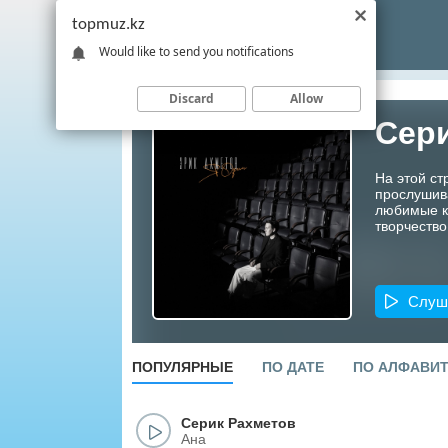
topmuz.kz
Would like to send you notifications
Discard
Allow
Сер
На этой ст
прослушив
любимые ко
творчество
Слуш
ПОПУЛЯРНЫЕ
ПО ДАТЕ
ПО АЛФАВИ
Серик Рахметов
Ана