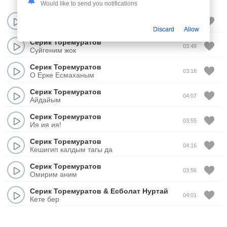
Would like to send you notifications
Серик Торемуратов
03:43
Енежан
Discard
Allow
Серик Торемуратов
03:48
Суйгеним жок
Серик Торемуратов
03:18
О Ерке Есмаханым
Серик Торемуратов
04:07
Айдайым
Серик Торемуратов
03:55
Ия ия ия!
Серик Торемуратов
04:16
Кешигип калдым тагы да
Серик Торемуратов
03:56
Омирим аним
Серик Торемуратов
&
Есболат Нуртай
04:01
Кете бер