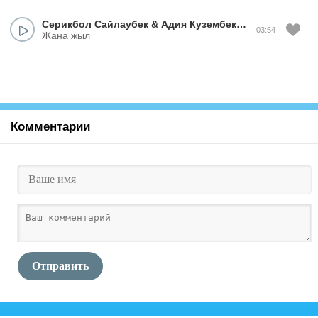
Серикбол Сайлаубек
&
Адия Кузембекова
03:54
Жана жыл
Комментарии
Отправить