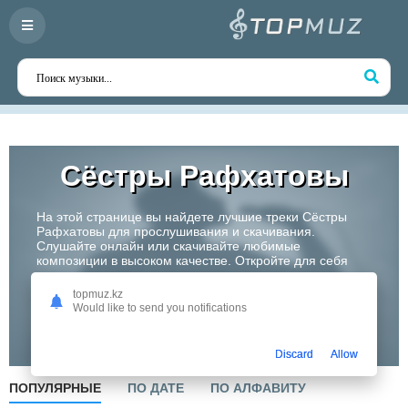
Сёстры Рафxатовы
На этой странице вы найдете лучшие треки Сёстры
Рафxатовы для прослушивания и скачивания.
Слушайте онлайн или скачивайте любимые
композиции в высоком качестве. Откройте для себя
творчество одного из самых перспективных артистов
Казахстана!
topmuz.kz
Would like to send you notifications
Слушать
Discard
Allow
ПОПУЛЯРНЫЕ
ПО ДАТЕ
ПО АЛФАВИТУ