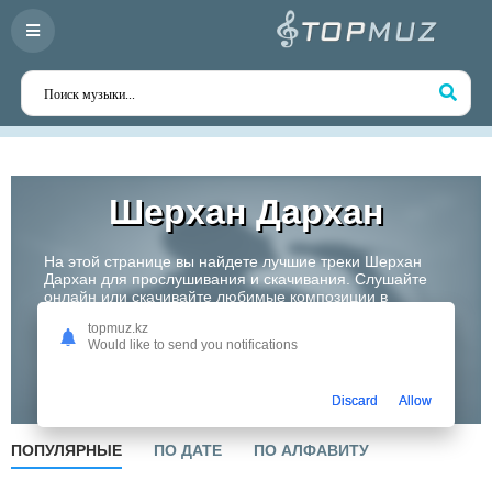
Шерхан Дархан
На этой странице вы найдете лучшие треки Шерхан
Дархан для прослушивания и скачивания. Слушайте
онлайн или скачивайте любимые композиции в
высоком качестве. Откройте для себя творчество
topmuz.kz
одного из самых перспективных артистов Казахстана!
Would like to send you notifications
Слушать
Discard
Allow
ПОПУЛЯРНЫЕ
ПО ДАТЕ
ПО АЛФАВИТУ