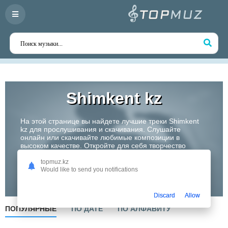
Shimkent kz
На этой странице вы найдете лучшие треки Shimkent
kz для прослушивания и скачивания. Слушайте
онлайн или скачивайте любимые композиции в
высоком качестве. Откройте для себя творчество
одного из самых перспективных артистов Казахстана!
topmuz.kz
Would like to send you notifications
Слушать
Discard
Allow
ПОПУЛЯРНЫЕ
ПО ДАТЕ
ПО АЛФАВИТУ