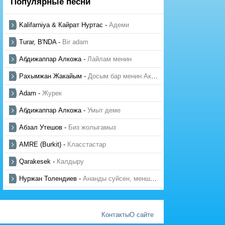
Популярные песни
Kalifarniya & Кайрат Нуртас
-
Адеми
Turar, B'NDA
-
Bir adam
Абдижаппар Алкожа
-
Лайлам менин
Рахымжан Жакайым
-
Досым бар менин Актауда
Adam
-
Журек
Абдижаппар Алкожа
-
Умыт деме
Абзал Утешов
-
Биз жолыгамыз
AMRE (Burkit)
-
Класстастар
Qarakesek
-
Калдыру
Нуржан Толендиев
-
Ананды суйсен, менше суй
Контакты
О сайте