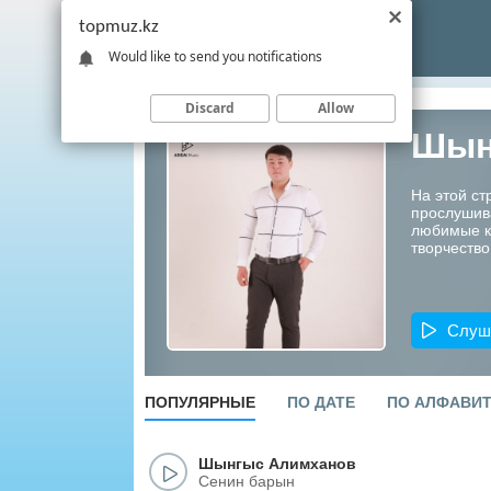
topmuz.kz
Would like to send you notifications
Discard
Allow
Шын
На этой с
прослушив
любимые ко
творчество
Слуш
ПОПУЛЯРНЫЕ
ПО ДАТЕ
ПО АЛФАВИ
Шынгыс Алимханов
Сенин барын