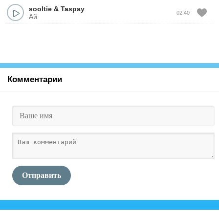
sooltie
&
Taspay
02:40
Ай
Комментарии
Отправить