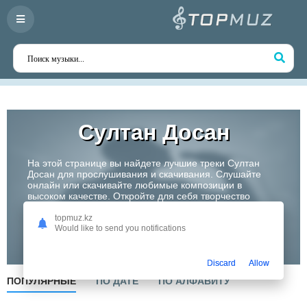
Султан Досан
На этой странице вы найдете лучшие треки Султан
Досан для прослушивания и скачивания. Слушайте
онлайн или скачивайте любимые композиции в
высоком качестве. Откройте для себя творчество
одного из самых перспективных артистов Казахстана!
topmuz.kz
Would like to send you notifications
Слушать
Discard
Allow
ПОПУЛЯРНЫЕ
ПО ДАТЕ
ПО АЛФАВИТУ