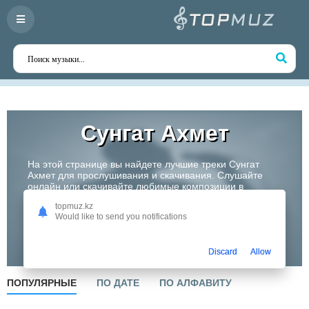
Сунгат Ахмет
На этой странице вы найдете лучшие треки Сунгат
Ахмет для прослушивания и скачивания. Слушайте
онлайн или скачивайте любимые композиции в
высоком качестве. Откройте для себя творчество
topmuz.kz
одного из самых перспективных артистов Казахстана!
Would like to send you notifications
Слушать
Discard
Allow
ПОПУЛЯРНЫЕ
ПО ДАТЕ
ПО АЛФАВИТУ