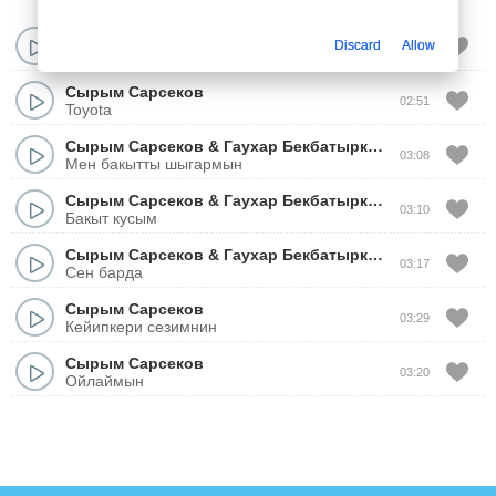
Сырым Сарсеков
Discard
Allow
03:01
Туган кун
Сырым Сарсеков
02:51
Toyota
Сырым Сарсеков
&
Гаухар Бекбатыркызы
03:08
Мен бакытты шыгармын
Сырым Сарсеков
&
Гаухар Бекбатыркызы
03:10
Бакыт кусым
Сырым Сарсеков
&
Гаухар Бекбатыркызы
03:17
Сен барда
Сырым Сарсеков
03:29
Кейипкери сезимнин
Сырым Сарсеков
03:20
Ойлаймын