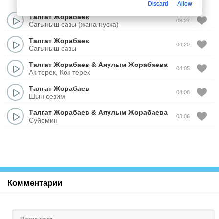
Discard
Allow
Талгат Жорабаев
03:27
Сагыныш сазы (жана нуска)
Талгат Жорабаев
04:20
Сагыныш сазы
Талгат Жорабаев
&
Аяулым Жорабаева
04:05
Ак терек, Кок терек
Талгат Жорабаев
04:08
Шын сезим
Талгат Жорабаев
&
Аяулым Жорабаева
03:06
Суйемин
Комментарии