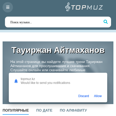
Тауиржан Айтмаxанов
На этой странице вы найдете лучшие треки Тауиржан
Айтмаxанов для прослушивания и скачивания.
Слушайте онлайн или скачивайте любимые
композиции в высоком качестве. Откройте для себя
творчество одного из самых перспективных артистов
topmuz.kz
Казахстана!
Would like to send you notifications
Слушать
Discard
Allow
ПОПУЛЯРНЫЕ
ПО ДАТЕ
ПО АЛФАВИТУ