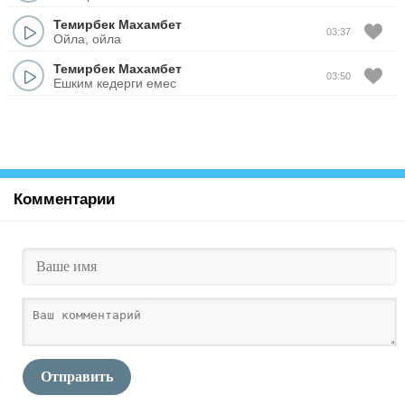
Темирбек Махамбет
03:37
Ойла, ойла
Темирбек Махамбет
03:50
Ешким кедерги емес
Комментарии
Отправить