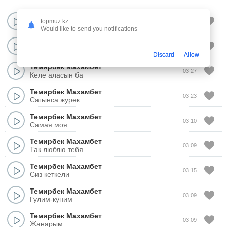
Темирбек Махамбет
topmuz.kz
02:59
Сенимен мен егиз
Would like to send you notifications
Темирбек Махамбет
03:07
Баке-Саке
Discard
Allow
Темирбек Махамбет
03:27
Келе аласын ба
Темирбек Махамбет
03:23
Сагынса журек
Темирбек Махамбет
03:10
Самая моя
Темирбек Махамбет
03:09
Так люблю тебя
Темирбек Махамбет
03:15
Сиз кеткели
Темирбек Махамбет
03:09
Гулим-куним
Темирбек Махамбет
03:09
Жанарым