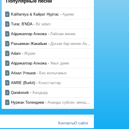
Популярные песни
Kalifarniya & Кайрат Нуртас
-
Адеми
Turar, B'NDA
-
Bir adam
Абдижаппар Алкожа
-
Лайлам менин
Рахымжан Жакайым
-
Досым бар менин Актауда
Adam
-
Журек
Абдижаппар Алкожа
-
Умыт деме
Абзал Утешов
-
Биз жолыгамыз
AMRE (Burkit)
-
Класстастар
Qarakesek
-
Калдыру
Нуржан Толендиев
-
Ананды суйсен, менше суй
Контакты
О сайте