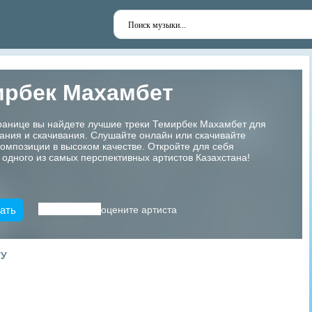
ирбек Маxамбет
транице вы найдете лучшие треки Темирбек Маxамбет для
ания и скачивания. Слушайте онлайн или скачивайте
мпозиции в высоком качестве. Откройте для себя
 одного из самых перспективных артистов Казахстана!
ать
оцените артиста
ТУ