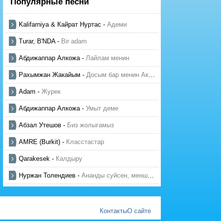
Популярные песни
Kalifarniya & Кайрат Нуртас
-
Адеми
Turar, B'NDA
-
Bir adam
Абдижаппар Алкожа
-
Лайлам менин
Рахымжан Жакайым
-
Досым бар менин Актауда
Adam
-
Журек
Абдижаппар Алкожа
-
Умыт деме
Абзал Утешов
-
Биз жолыгамыз
AMRE (Burkit)
-
Класстастар
Qarakesek
-
Калдыру
Нуржан Толендиев
-
Ананды суйсен, менше суй
Контакты
О сайте