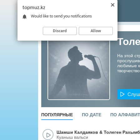
topmuz.kz
Would like to send you notifications
Discard
Allow
Тол
На этой ст
прослушив
любимые ко
творчество
Слуш
ПОПУЛЯРНЫЕ
ПО ДАТЕ
ПО АЛФАВИ
Шамши Калдаяков
&
Толеген Рахым
Куаныш вальси