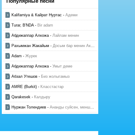
Популярные песни
Kalifarniya & Кайрат Нуртас
-
Адеми
Turar, B'NDA
-
Bir adam
Абдижаппар Алкожа
-
Лайлам менин
Рахымжан Жакайым
-
Досым бар менин Актауда
Adam
-
Журек
Абдижаппар Алкожа
-
Умыт деме
Абзал Утешов
-
Биз жолыгамыз
AMRE (Burkit)
-
Класстастар
Qarakesek
-
Калдыру
Нуржан Толендиев
-
Ананды суйсен, менше суй