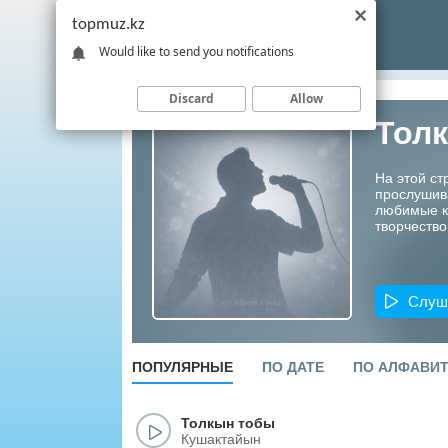
topmuz.kz
Would like to send you notifications
Discard
Allow
Тол
На этой ст
прослушив
любимые ко
творчество
Слуш
ПОПУЛЯРНЫЕ
ПО ДАТЕ
ПО АЛФАВИ
Толкын тобы
Кушактайын