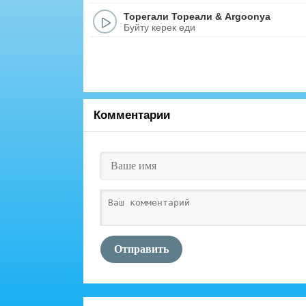
Торегали Тореали
&
Argoonya
Буйту керек еди
Комментарии
Отправить