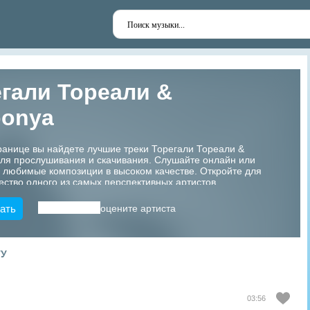
гали Тореали &
oonya
ранице вы найдете лучшие треки Торегали Тореали &
для прослушивания и скачивания. Слушайте онлайн или
 любимые композиции в высоком качестве. Откройте для
ество одного из самых перспективных артистов
!
ать
оцените артиста
ТУ
03:56