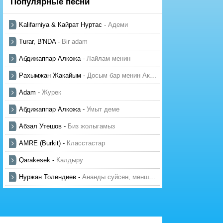
Популярные песни
Kalifarniya & Кайрат Нуртас
-
Адеми
Turar, B'NDA
-
Bir adam
Абдижаппар Алкожа
-
Лайлам менин
Рахымжан Жакайым
-
Досым бар менин Актауда
Adam
-
Журек
Абдижаппар Алкожа
-
Умыт деме
Абзал Утешов
-
Биз жолыгамыз
AMRE (Burkit)
-
Класстастар
Qarakesek
-
Калдыру
Нуржан Толендиев
-
Ананды суйсен, менше суй