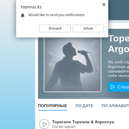
topmuz.kz
Would like to send you notifications
Discard
Allow
Торе
Arg
На этой ст
Argoonya 
скачивайте
себя творч
Казахстана
Слуш
ПОПУЛЯРНЫЕ
ПО ДАТЕ
ПО АЛФАВИ
Торегали Тореали
&
Argoonya
Соган карап