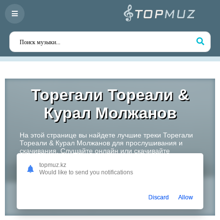
Торегали Тореали &
Курал Молжанов
На этой странице вы найдете лучшие треки Торегали
Тореали & Курал Молжанов для прослушивания и
скачивания. Слушайте онлайн или скачивайте
любимые композиции в высоком качестве. Откройте
topmuz.kz
для себя творчество одного из самых перспективных
Would like to send you notifications
артистов Казахстана!
Слушать
Discard
Allow