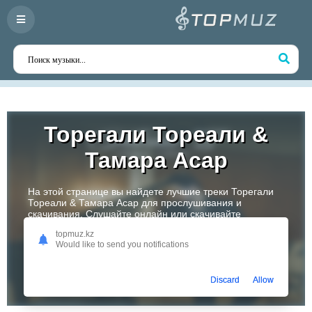
Торегали Тореали &
Тамара Асар
На этой странице вы найдете лучшие треки Торегали
Тореали & Тамара Асар для прослушивания и
скачивания. Слушайте онлайн или скачивайте
любимые композиции в высоком качестве. Откройте
topmuz.kz
для себя творчество одного из самых перспективных
Would like to send you notifications
артистов Казахстана!
Слушать
Discard
Allow