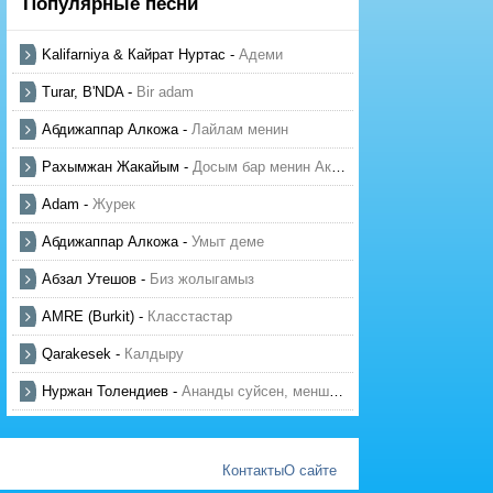
Популярные песни
Kalifarniya & Кайрат Нуртас
-
Адеми
Turar, B'NDA
-
Bir adam
Абдижаппар Алкожа
-
Лайлам менин
Рахымжан Жакайым
-
Досым бар менин Актауда
Adam
-
Журек
Абдижаппар Алкожа
-
Умыт деме
Абзал Утешов
-
Биз жолыгамыз
AMRE (Burkit)
-
Класстастар
Qarakesek
-
Калдыру
Нуржан Толендиев
-
Ананды суйсен, менше суй
Контакты
О сайте