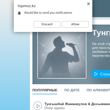
topmuz.kz
Would like to send you notifications
Discard
Allow
Тун
На этой с
для прослу
любимые ко
творчество
Слуш
ПОПУЛЯРНЫЕ
ПО ДАТЕ
ПО АЛФАВИ
Тунгышбай Жаманкулов
&
Досымжан
Онер адамы