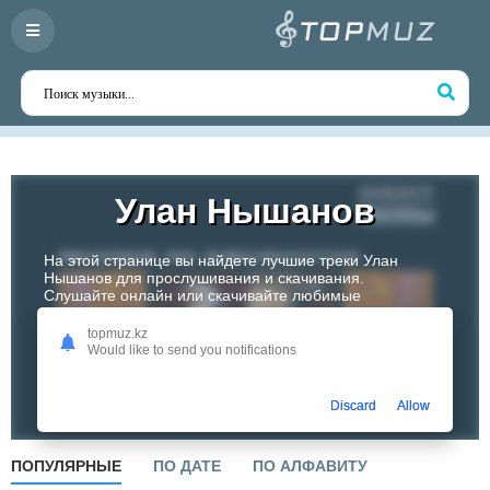
Улан Нышанов
На этой странице вы найдете лучшие треки Улан
Нышанов для прослушивания и скачивания.
Слушайте онлайн или скачивайте любимые
композиции в высоком качестве. Откройте для себя
творчество одного из самых перспективных артистов
topmuz.kz
Казахстана!
Would like to send you notifications
Слушать
Discard
Allow
ПОПУЛЯРНЫЕ
ПО ДАТЕ
ПО АЛФАВИТУ