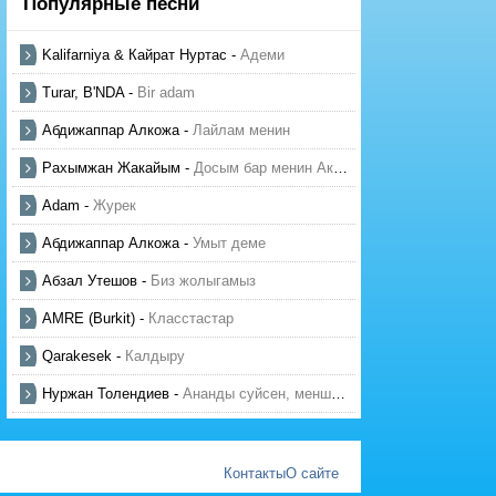
Популярные песни
Kalifarniya & Кайрат Нуртас
-
Адеми
Turar, B'NDA
-
Bir adam
Абдижаппар Алкожа
-
Лайлам менин
Рахымжан Жакайым
-
Досым бар менин Актауда
Adam
-
Журек
Абдижаппар Алкожа
-
Умыт деме
Абзал Утешов
-
Биз жолыгамыз
AMRE (Burkit)
-
Класстастар
Qarakesek
-
Калдыру
Нуржан Толендиев
-
Ананды суйсен, менше суй
Контакты
О сайте