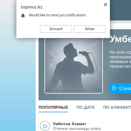
topmuz.kz
Would like to send you notifications
Discard
Allow
Умб
На этой ст
прослушив
любимые ко
творчество
Слуш
ПОПУЛЯРНЫЕ
ПО ДАТЕ
ПО АЛФАВИ
Умбетов Азамат
Отинем акылымды алма