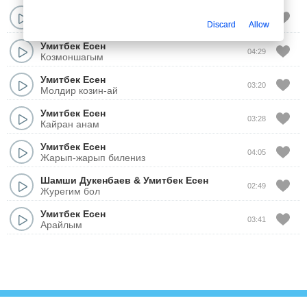
Умитбек Есен
03:31
Айсулу кыз
Discard
Allow
Умитбек Есен
04:29
Козмоншагым
Умитбек Есен
03:20
Молдир козин-ай
Умитбек Есен
03:28
Кайран анам
Умитбек Есен
04:05
Жарып-жарып билениз
Шамши Дукенбаев
&
Умитбек Есен
02:49
Журегим бол
Умитбек Есен
03:41
Арайлым