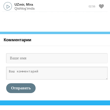
UZmir
,
Mira
02:56
Qishlog'imda
Комментарии
Отправить