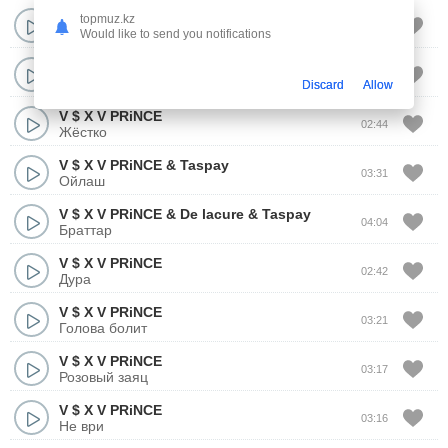
V $ X V PRiNCE
topmuz.kz
02:45
Далада
Would like to send you notifications
V $ X V PRiNCE
03:47
Superman
Discard
Allow
V $ X V PRiNCE
02:44
Жёстко
V $ X V PRiNCE
&
Taspay
03:31
Ойлаш
V $ X V PRiNCE
&
De lacure
&
Taspay
04:04
Браттар
V $ X V PRiNCE
02:42
Дура
V $ X V PRiNCE
03:21
Голова болит
V $ X V PRiNCE
03:17
Розовый заяц
V $ X V PRiNCE
03:16
Не ври