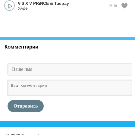
V $ X V PRiNCE
&
Taspay
03:49
УАде
Комментарии
Отправить