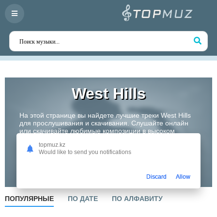
West Hills
На этой странице вы найдете лучшие треки West Hills
для прослушивания и скачивания. Слушайте онлайн
или скачивайте любимые композиции в высоком
качестве. Откройте для себя творчество одного из
topmuz.kz
самых перспективных артистов Казахстана!
Would like to send you notifications
Слушать
Discard
Allow
ПОПУЛЯРНЫЕ
ПО ДАТЕ
ПО АЛФАВИТУ