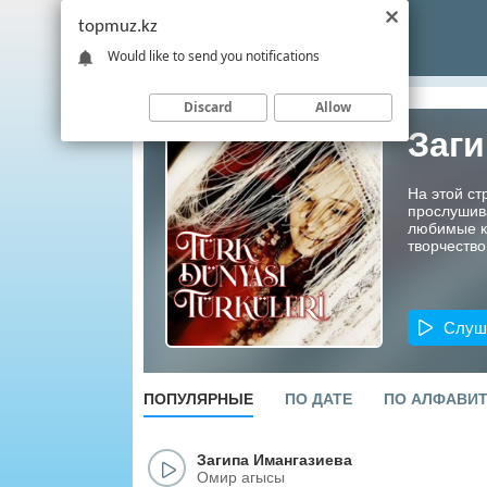
topmuz.kz
Would like to send you notifications
Discard
Allow
Заги
На этой ст
прослушив
любимые ко
творчество
Слуш
ПОПУЛЯРНЫЕ
ПО ДАТЕ
ПО АЛФАВИ
Загипа Имангазиева
Омир агысы