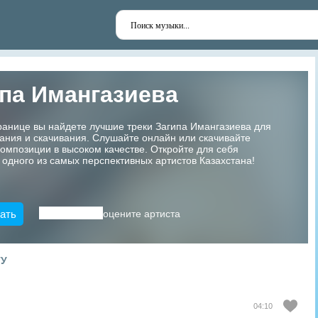
па Имангазиева
ранице вы найдете лучшие треки Загипа Имангазиева для
ания и скачивания. Слушайте онлайн или скачивайте
мпозиции в высоком качестве. Откройте для себя
 одного из самых перспективных артистов Казахстана!
ать
оцените артиста
ТУ
04:10