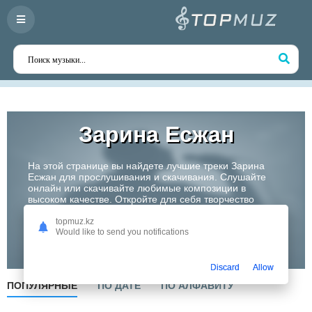
Зарина Есжан
На этой странице вы найдете лучшие треки Зарина
Есжан для прослушивания и скачивания. Слушайте
онлайн или скачивайте любимые композиции в
высоком качестве. Откройте для себя творчество
одного из самых перспективных артистов Казахстана!
topmuz.kz
Would like to send you notifications
Слушать
Discard
Allow
ПОПУЛЯРНЫЕ
ПО ДАТЕ
ПО АЛФАВИТУ