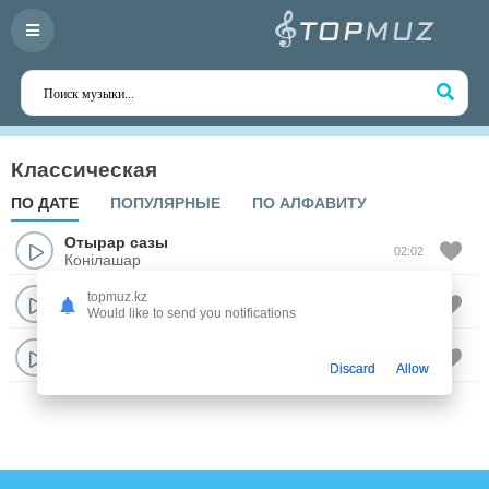
Классическая
ПО ДАТЕ
ПОПУЛЯРНЫЕ
ПО АЛФАВИТУ
Отырар сазы
02:02
Конiлашар
Отырар сазы
topmuz.kz
05:01
Кош керуен
Would like to send you notifications
Отырар сазы
03:37
Акку
Discard
Allow