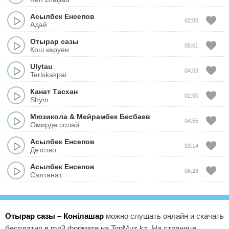
Асылбек Енсепов
02:00
Адай
Отырар сазы
05:01
Кош керуен
Ulytau
04:03
Teriskakpai
Канат Тасхан
02:00
Shym
Мюзикола
&
Мейрамбек Бесбаев
04:55
Омирде солай
Асылбек Енсепов
03:14
Детство
Асылбек Енсепов
06:28
Салтанат
Отырар сазы – Конiлашар
можно слушать онлайн и скачать
бесплатно в mp3 формате на TopMuz.kz. На странице