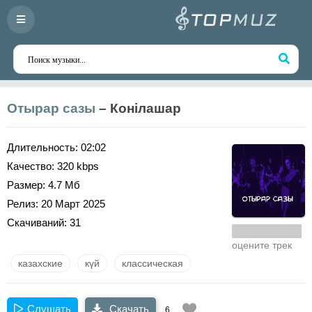
Отырар сазы
– Конiлашар
Длительность:
02:02
Качество:
320 kbps
Размер:
4.7 Мб
Релиз:
20 Март 2025
Скачиваний:
31
оцените трек
казахские
күй
классическая
Слушать
Скачать
6