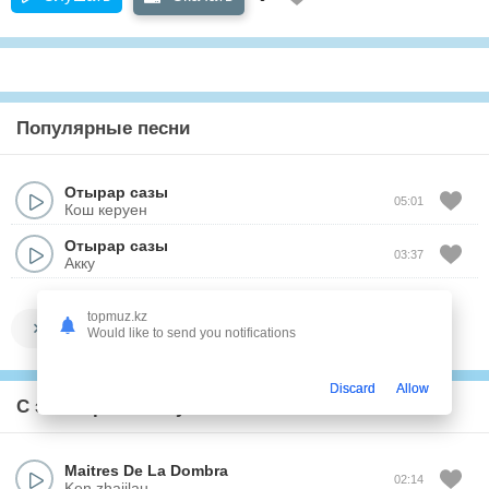
Популярные песни
Отырар сазы
05:01
Кош керуен
Отырар сазы
03:37
Акку
topmuz.kz
Показать все
Would like to send you notifications
Discard
Allow
С этим треком слушают
Maitres De La Dombra
02:14
Ken zhaijlau