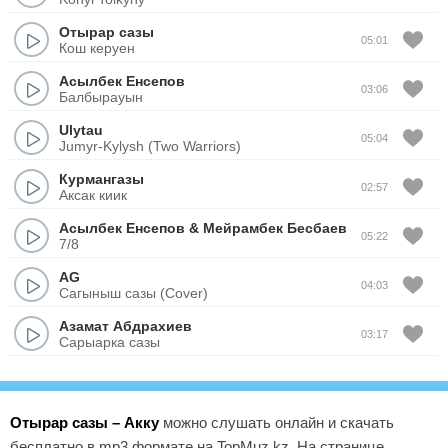
Отырар сазы
05:01
Кош керуен
Асылбек Енсепов
03:06
Балбырауын
Ulytau
05:04
Jumyr-Kylysh (Two Warriors)
Курмангазы
02:57
Аксак киик
Асылбек Енсепов
&
Мейрамбек Бесбаев
05:22
7/8
AG
04:03
Сагыныш сазы (Cover)
Азамат Абдрахиев
03:17
Сарыарка сазы
Отырар сазы – Акку
можно слушать онлайн и скачать
бесплатно в mp3 формате на TopMuz.kz. На странице