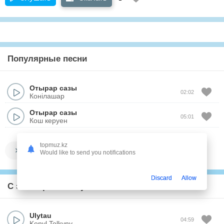
Популярные песни
Отырар сазы
02:02
Конiлашар
Отырар сазы
05:01
Кош керуен
topmuz.kz
Показать все
Would like to send you notifications
Discard
Allow
С этим треком слушают
Ulytau
04:59
Konyl Tolkyny