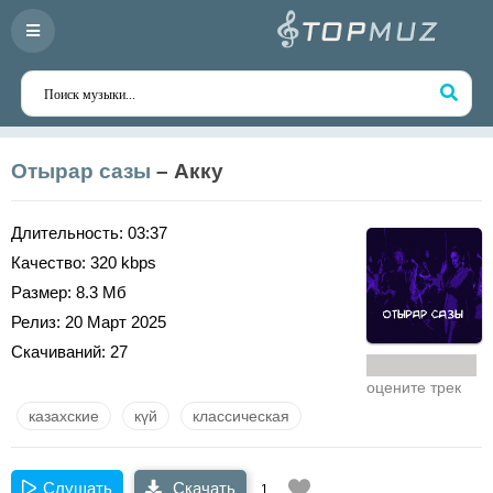
Отырар сазы
– Акку
Длительность:
03:37
Качество:
320 kbps
Размер:
8.3 Мб
Релиз:
20 Март 2025
Скачиваний:
27
оцените трек
казахские
күй
классическая
Слушать
Скачать
1