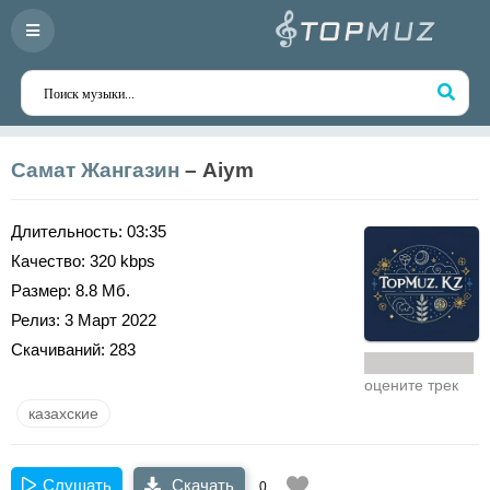
Самат Жангазин
– Aiym
Длительность:
03:35
Качество:
320 kbps
Размер:
8.8 Мб.
Релиз:
3 Март 2022
Скачиваний:
283
оцените трек
казахские
Слушать
Скачать
0