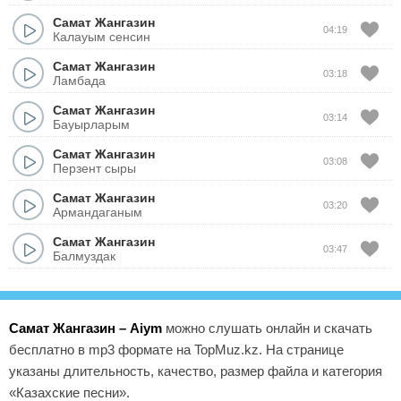
Самат Жангазин
04:19
Калауым сенсин
Самат Жангазин
03:18
Ламбада
Самат Жангазин
03:14
Бауырларым
Самат Жангазин
03:08
Перзент сыры
Самат Жангазин
03:20
Армандаганым
Самат Жангазин
03:47
Балмуздак
Самат Жангазин – Aiym
можно слушать онлайн и скачать
бесплатно в mp3 формате на TopMuz.kz. На странице
указаны длительность, качество, размер файла и категория
«Казахские песни».