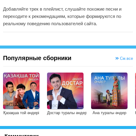
Добавляйте трек в плейлист, слушайте похожие песни и
переходите к рекомендациям, которые формируются по
реальному поведению пользователей сайта.
Популярные сборники
См.все
Қазақша той әндері
Достар туралы әндер
Ана туралы әндер