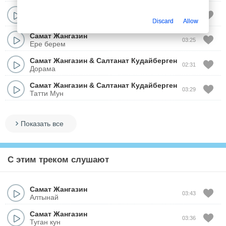
Самат Жангазин
&
Шынгыс Куралбаев
03:08
Лала гул
Discard
Allow
Самат Жангазин
03:25
Ере берем
Самат Жангазин
&
Салтанат Кудайберген
02:31
Дорама
Самат Жангазин
&
Салтанат Кудайберген
03:29
Татти Мун
Показать все
С этим треком слушают
Самат Жангазин
03:43
Алтынай
Самат Жангазин
03:36
Туган кун