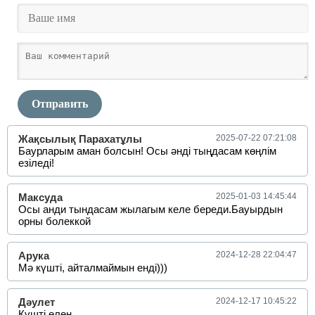
Отправить
Жақсылық Парахатұлы
2025-07-22 07:21:08
Баурларым аман болсын! Осы әнді тыңдасам көңлім
езіледі!
Максуда
2025-01-03 14:45:44
Осы анди тындасам жылагым келе береди.Бауырдын
орны болеккой
Арука
2024-12-28 22:04:47
Мә күшті, айталмаймын енді)))
Дәулет
2024-12-17 10:45:22
Күшті өлен