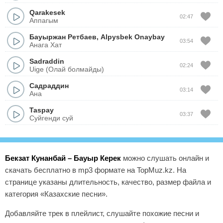
Qarakesek
02:47
Аппагым
Бауыржан Ретбаев
,
Alpysbek Onaybay
03:54
Анага Хат
Sadraddin
02:24
Uige (Олай болмайды)
Садраддин
03:14
Ана
Taspay
03:37
Суйгенди суй
Бекзат Кунанбай – Бауыр Керек
можно слушать онлайн и
скачать бесплатно в mp3 формате на TopMuz.kz. На
странице указаны длительность, качество, размер файла и
категория «Казахские песни».
Добавляйте трек в плейлист, слушайте похожие песни и