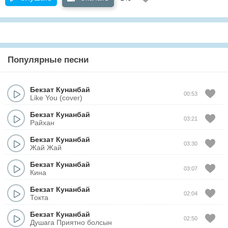
Популярные песни
Бекзат Кунанбай
00:53
Like You (cover)
Бекзат Кунанбай
03:21
Райхан
Бекзат Кунанбай
03:30
Жай Жай
Бекзат Кунанбай
03:07
Кина
Бекзат Кунанбай
02:04
Токта
Бекзат Кунанбай
02:50
Душага Приятно болсын