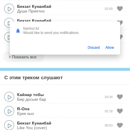
Бекзат Кунанбай
02:50
Душе Приятно
Бекзат Кунанбай
03:48
Сулуым
topmuz.kz
Would like to send you notifications
Бекзат Кунанбай
01:25
Заным, заным
Discard
Allow
Показать все
С этим треком слушают
Кайнар тобы
03:34
Бир досым бар
R-One
02:18
Ерке кыз
Бекзат Кунанбай
00:53
Like You (cover)