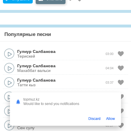
Популярные песни
Гулнур Салбанова
03:00
Терискей
Гулнур Салбанова
04:04
Махаббат вальси
Гулнур Салбанова
03:37
Татти кыз
Гулнур Салбанова
02:52
Суйемин
topmuz.kz
Would like to send you notifications
Гулнур Салбанова
04:22
Шанырак
Discard
Allow
Гулнур Салбанова
03:17
Сен сулу