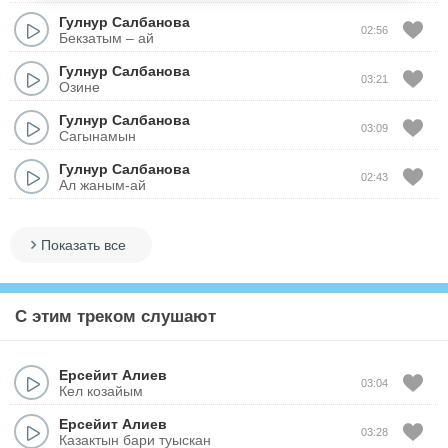
Гулнур Салбанова
02:56
Бекзатым – ай
Гулнур Салбанова
03:21
Озине
Гулнур Салбанова
03:09
Сагынамын
Гулнур Салбанова
02:43
Ал жаным-ай
Показать все
С этим треком слушают
Ерсейит Алиев
03:04
Кел козайым
Ерсейит Алиев
03:28
Казактын бари туыскан