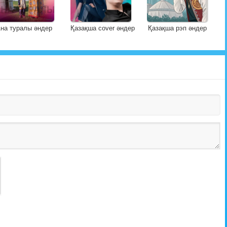
на туралы әндер
Қазақша cover әндер
Қазақша рэп әндер