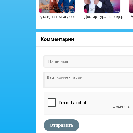
Қазақша той әндері
Достар туралы әндер
А
Комментарии
Отправить