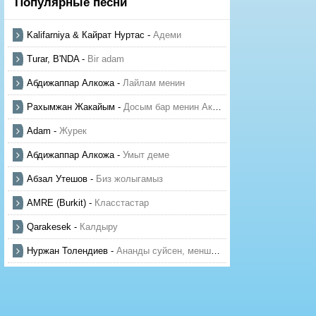
Популярные песни
Kalifarniya & Кайрат Нуртас
-
Адеми
Turar, B'NDA
-
Bir adam
Абдижаппар Алкожа
-
Лайлам менин
Рахымжан Жакайым
-
Досым бар менин Актауда
Adam
-
Журек
Абдижаппар Алкожа
-
Умыт деме
Абзал Утешов
-
Биз жолыгамыз
AMRE (Burkit)
-
Класстастар
Qarakesek
-
Калдыру
Нуржан Толендиев
-
Ананды суйсен, менше суй