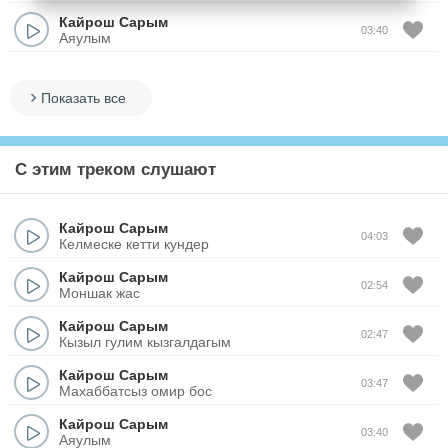
Кайрош Сарым
03:40
Аяулым
Показать все
С этим треком слушают
Кайрош Сарым
04:03
Келмеске кетти кундер
Кайрош Сарым
02:54
Моншак жас
Кайрош Сарым
02:47
Кызыл гулим кызгалдагым
Кайрош Сарым
03:47
Махаббатсыз омир бос
Кайрош Сарым
03:40
Аяулым