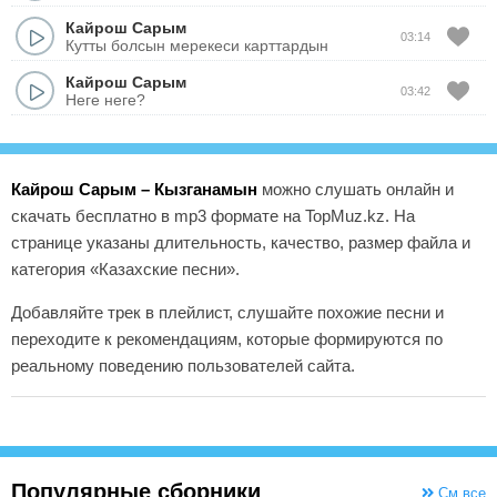
Кайрош Сарым
03:14
Кутты болсын мерекеси карттардын
Кайрош Сарым
03:42
Неге неге?
Кайрош Сарым – Кызганамын
можно слушать онлайн и
скачать бесплатно в mp3 формате на TopMuz.kz. На
странице указаны длительность, качество, размер файла и
категория «Казахские песни».
Добавляйте трек в плейлист, слушайте похожие песни и
переходите к рекомендациям, которые формируются по
реальному поведению пользователей сайта.
Популярные сборники
См.все