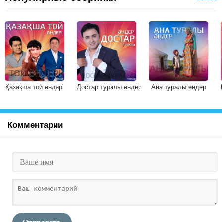
Қазақша той әндері
Достар туралы әндер
Ана туралы әндер
Комментарии