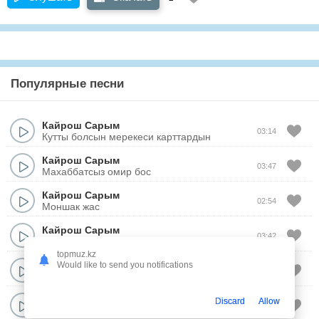
Популярные песни
Кайрош Сарым
03:14
Кутты болсын мерекеси карттардын
Кайрош Сарым
03:47
Махаббатсыз омир бос
Кайрош Сарым
02:54
Моншак жас
Кайрош Сарым
03:42
Неге неге?
topmuz.kz
Кайрош Сарым
Would like to send you notifications
02:47
Кызыл гулим кызгалдагым
Кайрош Сарым
Discard
Allow
04:03
Келмеске кетти кундер