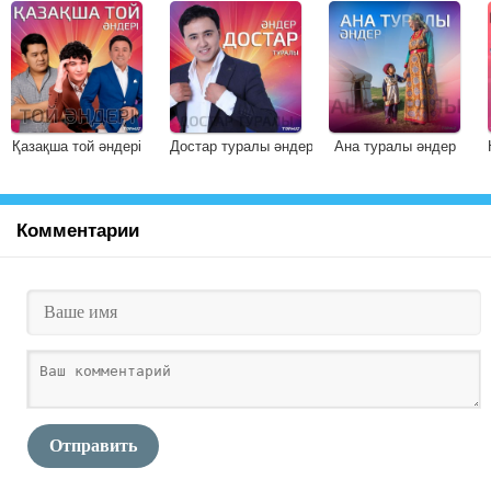
Қазақша той әндері
Достар туралы әндер
Ана туралы әндер
Комментарии
Отправить