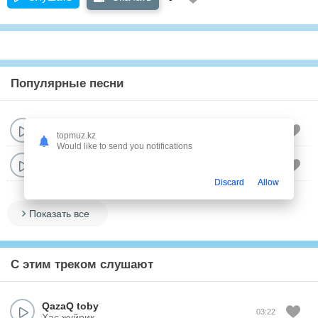
Популярные песни
QazaQ toby
02:46
Болинбе Казак, булинбе!
topmuz.kz
Would like to send you notifications
QazaQ toby
03:22
Хас жуйрик
Discard
Allow
Показать все
С этим треком слушают
QazaQ toby
03:22
Хас жуйрик