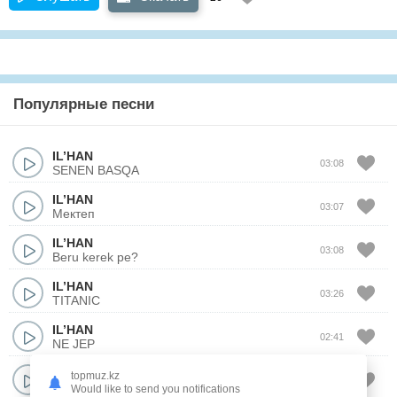
Популярные песни
IL’HAN
03:08
SENEN BASQA
IL’HAN
03:07
Мектеп
IL’HAN
03:08
Beru kerek pe?
IL’HAN
03:26
TITANIC
IL’HAN
02:41
NE JEP
IL’HAN
topmuz.kz
03:04
Бир айда
Would like to send you notifications