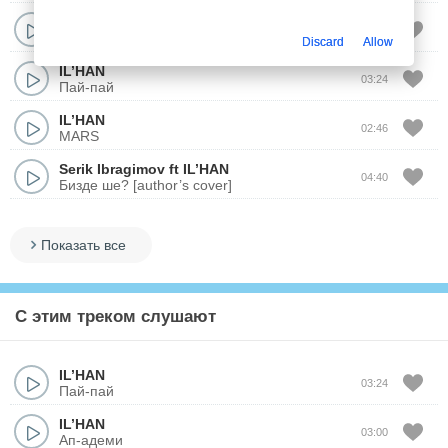
IL’HAN
03:04
Bir aida
Discard
Allow
IL’HAN
03:24
Пай-пай
IL’HAN
02:46
MARS
Serik Ibragimov
ft
IL’HAN
04:40
Бизде ше? [author’s cover]
Показать все
С этим треком слушают
IL’HAN
03:24
Пай-пай
IL’HAN
03:00
Ап-адеми