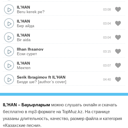
IL’HAN
03:08
Beru kerek pe?
IL’HAN
03:04
Бир айда
IL’HAN
03:04
Bir aida
Ilhan Ihsanov
03:15
Ески сурет
IL’HAN
03:07
Мектеп
Serik Ibragimov
ft
IL’HAN
04:40
Бизде ше? [author’s cover]
IL’HAN – Бауырларым
можно слушать онлайн и скачать
бесплатно в mp3 формате на TopMuz.kz. На странице
указаны длительность, качество, размер файла и категория
«Казахские песни».