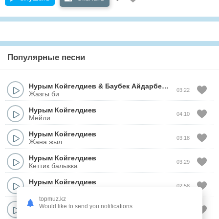
Популярные песни
Нурым Койгелдиев
&
Баубек Айдарбеков
03:22
Жазгы би
Нурым Койгелдиев
04:10
Мейли
Нурым Койгелдиев
03:18
Жана жыл
Нурым Койгелдиев
03:29
Кеттик балыкка
Нурым Койгелдиев
02:58
Улы Туран
topmuz.kz
Нурым Койгелдиев
Would like to send you notifications
03:28
Гул сыйлайык айелге