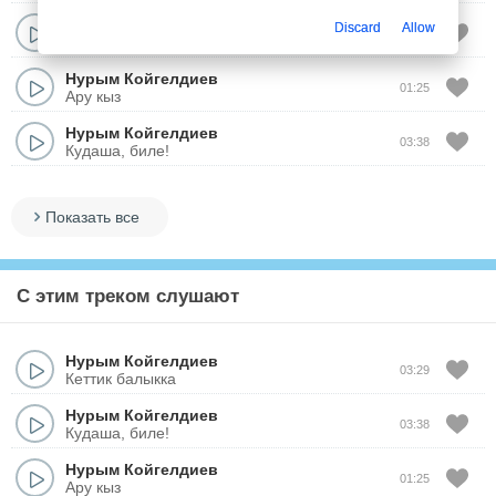
Нурым Койгелдиев
Discard
Allow
03:26
Е, кыздар!
Нурым Койгелдиев
01:25
Ару кыз
Нурым Койгелдиев
03:38
Кудаша, биле!
Показать все
С этим треком слушают
Нурым Койгелдиев
03:29
Кеттик балыкка
Нурым Койгелдиев
03:38
Кудаша, биле!
Нурым Койгелдиев
01:25
Ару кыз