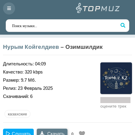
Нурым Койгелдиев
– Озимшилдик
Длительность:
04:09
Качество:
320 kbps
Размер:
9.7 Мб.
Релиз:
23 Февраль 2025
Скачиваний:
6
оцените трек
казахские
Слушать
Скачать
0