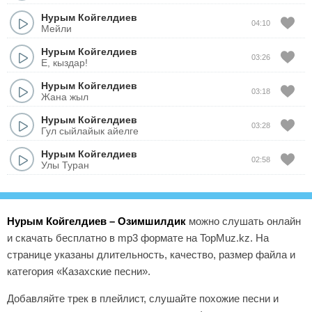
Нурым Койгелдиев
04:10
Мейли
Нурым Койгелдиев
03:26
Е, кыздар!
Нурым Койгелдиев
03:18
Жана жыл
Нурым Койгелдиев
03:28
Гул сыйлайык айелге
Нурым Койгелдиев
02:58
Улы Туран
Нурым Койгелдиев – Озимшилдик
можно слушать онлайн
и скачать бесплатно в mp3 формате на TopMuz.kz. На
странице указаны длительность, качество, размер файла и
категория «Казахские песни».
Добавляйте трек в плейлист, слушайте похожие песни и