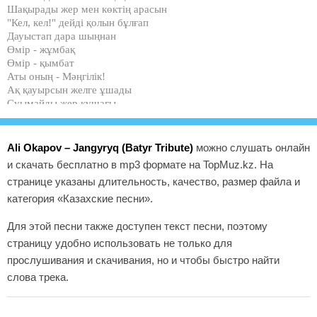
Шақырады жер мен көктің арасын
"Кел, кел!" дейді қолын бұлғап
Дауыстап дара шыңнан
Өмір - жұмбақ
Өмір - қымбат
Аты оның - Мәңгілік!
Ақ қауырсын желге ұшады
Суымайды жер құшағы
Тербетіп қазақтың даласын
Ән жазады жүректердің жарасын
"Кел, кел!" дейді қолын бұлғап
Ali Okapov – Jangyryq (Batyr Tribute)
можно слушать онлайн
Дауылдай аласұрған!
и скачать бесплатно в mp3 формате на TopMuz.kz. На
Өмір - жұмбақ
странице указаны длительность, качество, размер файла и
Өмір - қымбат
Аты оның - Жаңғырық!
категория «Казахские песни».
"Кел, кел!" дейді қолын бұлғап
Для этой песни также доступен текст песни, поэтому
Дауылдай аласұрған!
страницу удобно использовать не только для
Өмір - жұмбақ
прослушивания и скачивания, но и чтобы быстро найти
Өмір - қымбат
слова трека.
Аты оның - Жаңғырық!
"Кел, кел!" дейді қолын бұлғап