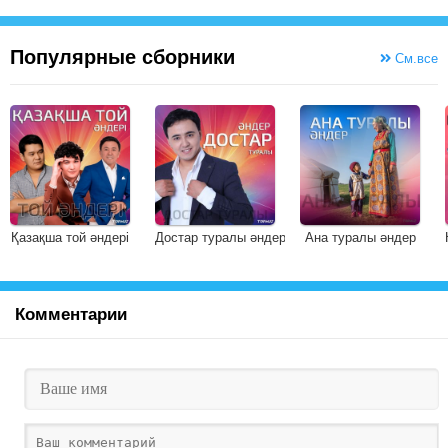
Дауылдай аласұрған!
Өмір - жұмбақ
Өмір - қымбат
Популярные сборники
Аты оның - Жаңғырық!
См.все
Қазақша той әндері
Достар туралы әндер
Ана туралы әндер
Комментарии