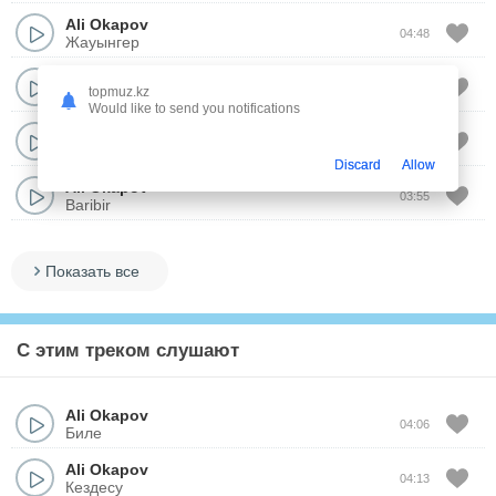
Ali Okapov
04:48
Жауынгер
Ali Okapov
04:08
topmuz.kz
Посвящение отцу
Would like to send you notifications
Ali Okapov
03:57
Адаспайсын сен
Discard
Allow
Ali Okapov
03:55
Baribir
Показать все
С этим треком слушают
Ali Okapov
04:06
Биле
Ali Okapov
04:13
Кездесу