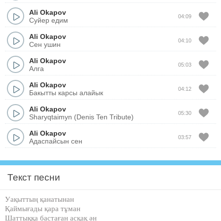
Ali Okapov
04:09
Суйер едим
Ali Okapov
04:10
Сен ушин
Ali Okapov
05:03
Алга
Ali Okapov
04:12
Бакытты карсы алайык
Ali Okapov
05:30
Sharyqtaimyn (Denis Ten Tribute)
Ali Okapov
03:57
Адаспайсын сен
Текст песни
Уақыттың қанатынан
Қаймығады қара тұман
Шаттыққа бастаған асқақ ән